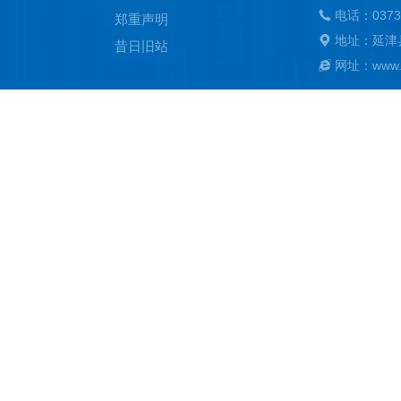
电话：0373
郑重声明
地址：延津
昔日旧站
网址：www.ya