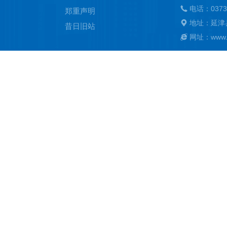
电话：0373
郑重声明
地址：延津
昔日旧站
网址：www.ya