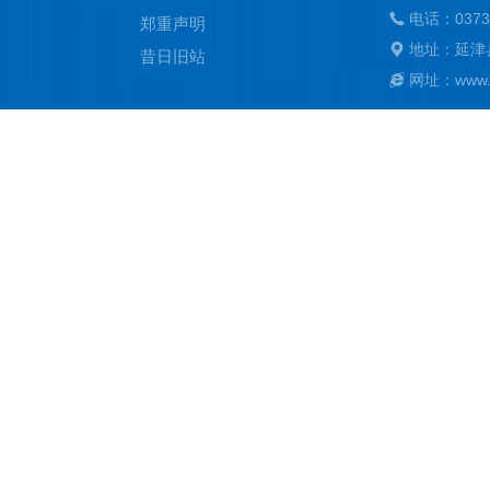
电话：0373
郑重声明
地址：延津
昔日旧站
网址：www.ya