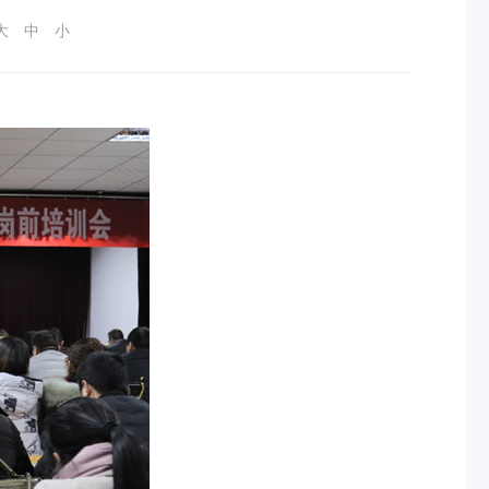
大
中
小