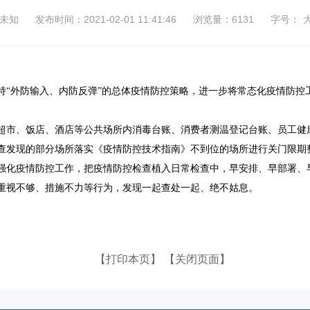
未知
发布时间：2021-02-01 11:41:46
浏览量：6131
字号：
持
“外防输入、内防反弹”的总体疫情防控策略，进一步将常态化疫情防控工
超市、饭店、酒店等公共场所内消毒台账、消费者测温登记台账、员工健
查发现的部分场所落实《疫情防控技术指南》不到位的场所进行关门限期
强化疫情防控工作，把疫情防控检查植入日常检查中，早安排、早部署、
重视不够、措施不力等行为，发现一起查处一起、绝不姑息。
【打印本页】
【关闭页面】