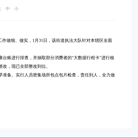
大
中
小
作做细、做实，1月31日，
该
街道执法大队针对本辖区全面
康台账进行排查，并抽取部分消费者的
“大数据行程卡”进行核
整改，现已全部整改到位。
早准备。实行人员密集场所包点包片检查，责任到人，全力做