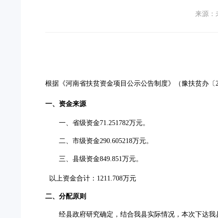
来源：
根据《河南省扶贫资金项目公示公告制度》（豫扶贫办〔
一、资金来源
一、
省级资金
71.251782
万元
。
二
、
市级资金
290.605218万元。
三
、
县
级资金
849.851
万元
。
以上资金合计：
1211.708
万元
二、分配原则
经县政府研究确定，结合我县实际情况，本次下达我