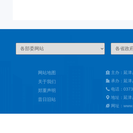
网站地图
主办：延津
承办：延津
关于我们
电话：0373
郑重声明
地址：延津
昔日旧站
网址：www.ya