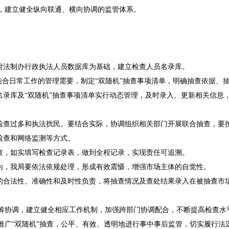
，建立健全纵向联通、横向协调的监管体系。
府法制办行政执法人员数据库为基础，建立检查人员名录库。
，结合日常工作的管理需要，制定“双随机”抽查事项清单，明确抽查依据
名录库及“双随机”抽查事项清单实行动态管理，及时录入、更新相关信息
检查过多和执法扰民。要结合实际，协调组织相关部门开展联合抽查，要
检查和网络监测等方式。
检查，如实填写检查记录表，做到全程记录，实现责任可追溯。
行为，我局要依法依规处理，形成有效震慑，增强市场主体的自觉性。
果的合法性、准确性和及时性负责，将抽查情况及查处结果录入在被抽查市
筹协调，建立健全相应工作机制，加强跨部门协调配合，不断提高检查水平
推广“双随机”抽查，公平、有效、透明地进行事中事后监管，切实履行法