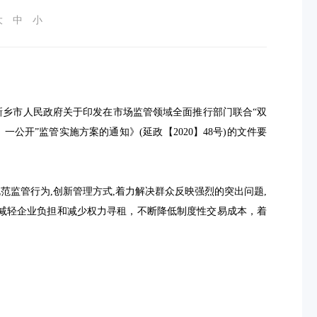
大
中
小
新乡市人民政府关于印发
在市场监管领域全面
推
行部门联合“双
、一公开”监管
实施方案的通知》(
延
政【20
20
】4
8
号)
的文件要
范监管行为,创新管理方式,着力解决群众反映强烈的突出问题,
，减轻企业负担和减少权力寻租，不断降低制度性交易成本，着