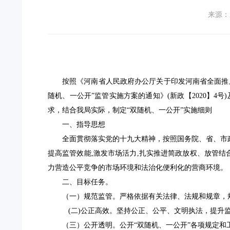
来源：
按照
《河南省人民政府办公厅关于印发河南省
全面
推
随机
、一公开”监管
实施方案的通知》(新政【20
20
】4号)
求
，结合我局实际，制定“双随机、一公开”实施细则
一、
指导思想
全面贯彻落实党的十九大精神，按照国务院、省、市政
提高监管效能,激发市场活力,扎实推进简政放权、放管
力营造公平竞争的市场环境和法治化便利化的营商环境。
二、目标任务。
（一）规范监管。严格依据有关法律、法规和规章，
(二)公正高效。坚持公正、公平、文明执法，提升
（三）公开透明。公开“双随机、一公开”各项规定