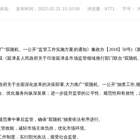
未知
发布时间：2022-02-21 15:10:58
浏览量：8771
字号：
广
“双
随机
、一公开”监管工作
实施方案的通知》
豫
政办【201
8
】
50
号)《
及
《
延津县
人民政府关于印发
延津县市场监管领域
推
行部门联合“双
随机
府关于全面深化改革的决策部署,大力推广“双随机、一公开”抽查工作,规
结合、优化服务向纵深发展；进一步提升监管的公平性、规范性和有效性
规范事中事后监管，确保“双随机”抽查依法有序进行。
监管效能，减轻市场主体负担，优化市场环境。
和工作制度，实行阳光执法，接受社会监督。