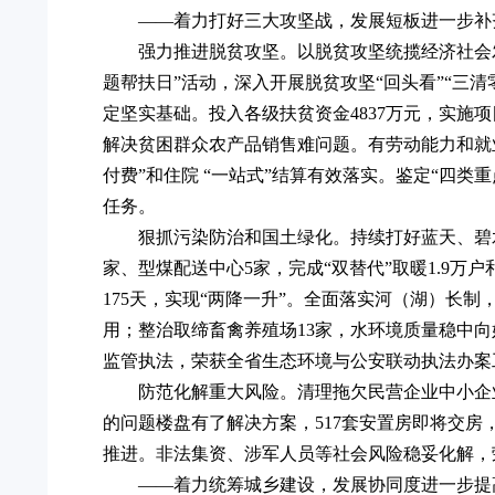
——着力打好三大攻坚战，发展短板进一步补
强力推进脱贫攻坚。以脱贫攻坚统揽经济社会
题帮扶日”活动，深入开展脱贫攻坚“回头看”“三清
定坚实基础。投入各级扶贫资金4837万元，实施项
解决贫困群众农产品销售难问题。有劳动能力和就业
付费”和住院 “一站式”结算有效落实。鉴定“四类
任务。
狠抓污染防治和国土绿化。持续打好蓝天、碧水
家、型煤配送中心5家，完成“双替代”取暖1.9万户
175天，实现“两降一升”。全面落实河（湖）长
用；整治取缔畜禽养殖场13家，水环境质量稳中向
监管执法，荣获全省生态环境与公安联动执法办案
防范化解重大风险。清理拖欠民营企业中小企业
的问题楼盘有了解决方案，517套安置房即将交房
推进。非法集资、涉军人员等社会风险稳妥化解，荣
——着力统筹城乡建设，发展协同度进一步提