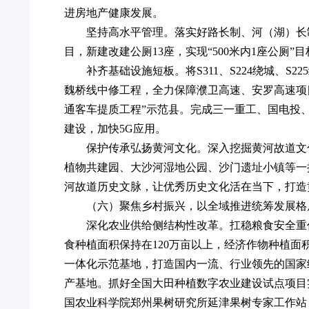
进房地产健康发展。
坚持高水平管理。落实好路长制、河（湖）长
目，新建改建公厕13座，实现“500米内1座公厕”
补齐基础设施短板。将S311、S224绕城、
魏桥线中修工程，全力保障濮卫高速、安罗高速项目施
通客车提质工程”示范县。完成三一重工、国电投、
建设，加快5G应用。
保护传承弘扬黄河文化。深入挖掘黄河故道文
植物共建园、大沙河湿地公园、沙门遗址小镇等一
河故道历史文脉，让优秀历史文化活在当下，打造
（六）聚焦乡村振兴，以全域推进统筹发展格
深化农业供给侧结构性改革。扛稳粮食安全重任
食种植面积保持在120万亩以上，经济作物种植面
一体化示范基地，打造国内一流、行业领先的国家
产基地。抓好全国大田种植数字农业建设试点项目
国农业科学院郑州果树研究所延津果树专家工作站，