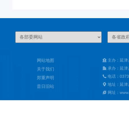
网站地图
主办：延津
承办：延津
关于我们
电话：0373
郑重声明
地址：延津
昔日旧站
网址：www.ya