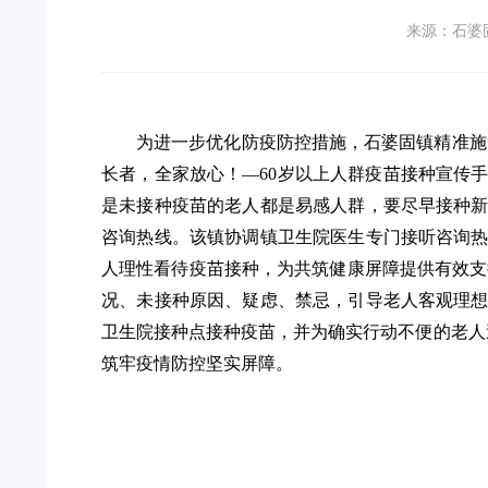
来源：石婆
为进一步优化防疫防控措施，石婆固镇精准施
长者，全家放心！—60岁以上人群疫苗接种宣传
是未接种疫苗的老人都是易感人群，要尽早接种
咨询热线。该镇协调镇卫生院医生专门接听咨询
人理性看待疫苗接种，为共筑健康屏障提供有效支
况、未接种原因、疑虑、禁忌，引导老人客观理
卫生院接种点接种疫苗，并为确实行动不便的老人送
筑牢疫情防控坚实屏障。