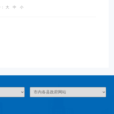
号：
大
中
小