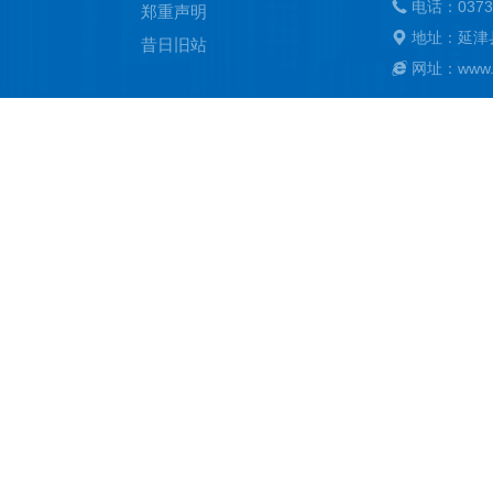
电话：0373
郑重声明
地址：延津
昔日旧站
网址：www.ya