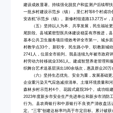
建设成效显著。持续强化脱贫户和监测户后续帮扶，
一批乡村建设示范乡（镇），里仁村等8个村成功
安农机”示范乡（镇）。新修村组道路13.27万㎡，
（五）坚持以人为本、共享发展，民生福祉
尾阶段。县域紧密型医共体建设稳妥有序推进，县
基本公共卫生服务项目绩效考评全市第一。城乡居
村教学点33个。新职专、民生路小学、职教新城
2741人，位居全市前列。我县连续九年被市政府
村劳动力转移就业3361人。建成智慧养老管理
织舞台艺术送基层演出180余场次，惠及群众20
（六）坚持生态优先、安全为重，发展基础更
企业重污染天气应急减排清单。土壤环境质量和河流
森林乡村示范村4个、花园式庭院39个。成功
2023年度新乡市安全生产先进单位和新乡市消
行为。县农商银行和中原银行不良资产清收盘活
定。“三零”创建达标率均高于市定目标。累计破获