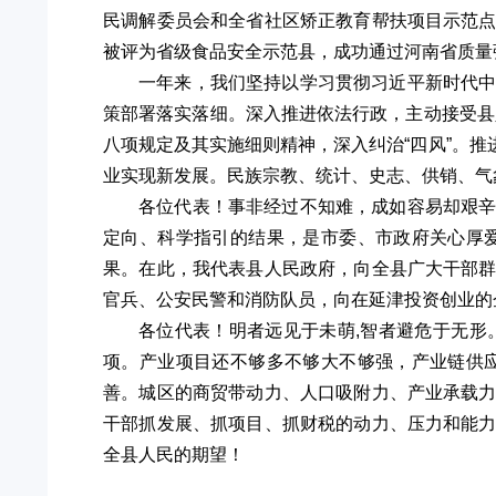
民调解委员会和全省社区矫正教育帮扶项目示范
被评为省级食品安全示范县，成功通过河南省质量
一年来，我们坚持以学习贯彻习近平新时代
策部署落实落细。深入推进依法行政，主动接受县人
八项规定及其实施细则精神，深入纠治“四风”。
业实现新发展。民族宗教、统计、史志、供销、气
各位代表！事非经过不知难，成如容易却艰
定向、科学指引的结果，是市委、市政府关心厚
果。在此，我代表县人民政府，向全县广大干部
官兵、公安民警和消防队员，向在延津投资创业的
各位代表！明者远见于未萌,智者避危于无
项。产业项目还不够多不够大不够强，产业链供
善。城区的商贸带动力、人口吸附力、产业承载
干部抓发展、抓项目、抓财税的动力、压力和能
全县人民的期望！