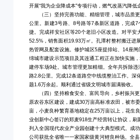
开展“我为企业降成本”专项行动，燃气改蒸汽降低
（三）坚持完善功能、精细管理，城市品质更加
公里。新建3号路、8号路等7条新区道路，完成
捷。完成祥安社区等20个老旧小区改造。对平安
52.5%，销售面积19.93万㎡。孔潭村整村搬
热管网及配套设施。修护城区5座提排站、14座闸
绵城市建设示范项目及其连通工程正在加快实施，
建停车场9处。城市管理更加精细。全年共拆除违
路2.8公里。完成12条道路空中线缆整治工作。
题1.6万余起。顺利通过省级文明城市届满验收。
（四）坚持粮食安全、富民导向，乡村振兴更加
原农谷东区建设，建成30万亩高标准农田，被市委
亩，小麦良种繁育基地稳定在25万亩以上，花生良
业创新中心签订的郑麦918生产经营转让协议，
列入全国现代农业产业园创建十大典型模式。成
公司获批全省唯一一家国家级黄河鲤良种场。全县