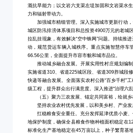
溉抗旱能力；以文岩六支渠左堤加固和文岩渠水
力和辐射带动力。
加强城市精细管理。深入实施城市更新行动，
城区防汛排涝体系项目和总投资4900万元的老
拉乱挂现象，有效解决“空中蛛网”问题。持续推
动，规范货运车辆入城秩序。重点实施智慧停车
66.56公里，全面提升市容市貌和城市品位。
推动城乡融合发展。开展实用性村庄规划编
实施省道310、省道225城区段、省道309胙
快递等融合发展。全面落实农村公路“百乡千村”工
级工程，提升群众出行满意度。深入推进“治理六
（五）聚力三农发展、锚定共同富裕，绘就乡
坚持农业农村优先发展，以和美乡村、产业发
扛稳粮食安全重任。充分发挥延津优质小麦、
地保护制度，确保全县粮食作物种植面积稳定在1
标准化生产基地稳定在45万亩以上，种子繁育基