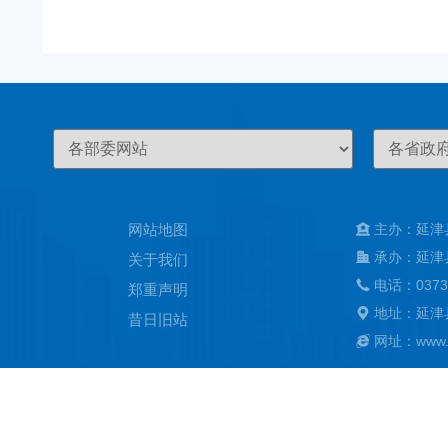
网站地图
主办：延津
承办：延津
关于我们
电话：0373
郑重声明
地址：延津
昔日旧站
网址：www.ya