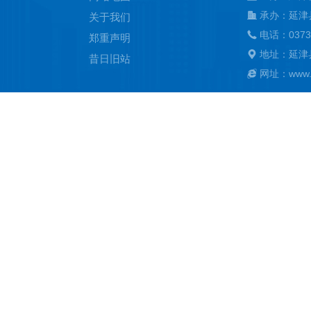
承办：延津
关于我们
电话：0373
郑重声明
地址：延津
昔日旧站
网址：www.ya