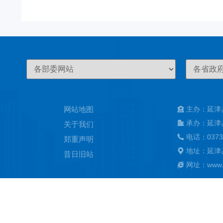
网站地图
主办：延津
承办：延津
关于我们
电话：0373
郑重声明
地址：延津
昔日旧站
网址：www.ya