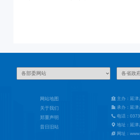
网站地图
主办：延津
承办：延津
关于我们
电话：0373
郑重声明
地址：延津
昔日旧站
网址：www.ya