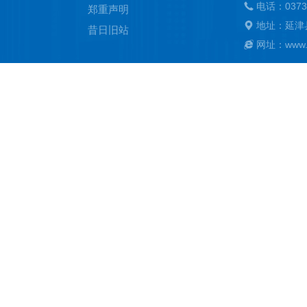
电话：0373
郑重声明
地址：延津
昔日旧站
网址：www.ya