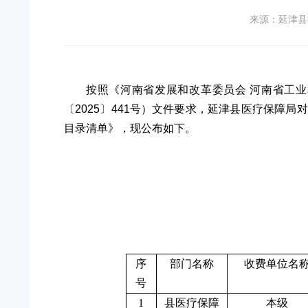
来源：延津县
按照《河南省发展和改革委员会
河南省工业
〔
2025
〕
441
号）文件要求，
延津县医疗保障局
对
目录清单》，现公布如下。
序
部门名称
收费单位名
号
1
县医疗保障
本级