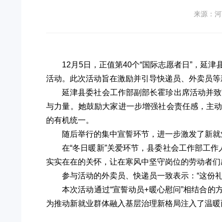
来源：河
12月5日，正值第40个“国际志愿者日”，
活动。此次活动旨在激励并引导快递员、外卖员等
延津县委社会工作部副部长霍珍出席活动并致
与力量。她鼓励大家进一步增强社会责任感，主
的有机统一。
随后举行的集中宣誓环节，进一步激发了新就
在“冬日暖新”关爱环节，县委社会工作部工
实实在在的关怀，让在寒风中坚守岗位的劳动者们
参与活动的外卖员、快递员一致表示：“这份礼
本次活动通过“宣誓动员+暖心慰问”相结合
为推动新就业群体融入基层治理新格局注入了温暖