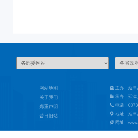
网站地图
主办：延津
承办：延津
关于我们
电话：0373
郑重声明
地址：延津
昔日旧站
网址：www.ya