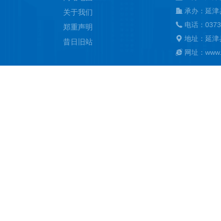
承办：延津
关于我们
电话：0373
郑重声明
地址：延津
昔日旧站
网址：www.ya