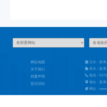
网站地图
主办：延津
承办：延津
关于我们
电话：0373
郑重声明
地址：延津
昔日旧站
网址：www.ya