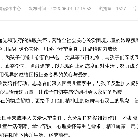
融媒体中心
发布时间：2026-06-01 17:15:53
浏览量：1527
字
传递党和政府的温暖关怀，营造全社会关心关爱困境儿童的浓厚氛
习用品和暖心关怀，用爱心守护童真，用温情助力成长。
人，为孩子们送上崭新的书包、文具等节日礼物，与孩子们亲切
光、勤奋学习、勇敢追梦，以乐观向上的态度面对生活，努力成
用优异的成绩回报社会各界的关心与爱护。
展关爱陪伴行动。志愿者们深入困境儿童家中，与孩子及监护人促
心话语传递力量，让孩子们切实感受到社会大家庭的温暖。
在在的物质帮助，更给予了他们精神上的鼓舞与心灵上的慰藉，
续扛牢未成年人关爱保护责任，充分发挥桥梁纽带作用，不断健
境儿童生活保障、学业帮扶、心理关怀等重点需求，精准施策、用
能在阳光下快乐生活、逐梦前行。