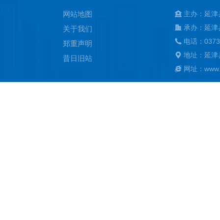
网站地图
主办：延津
承办：延津
关于我们
电话：0373
郑重声明
地址：延津
昔日旧站
网址：www.ya