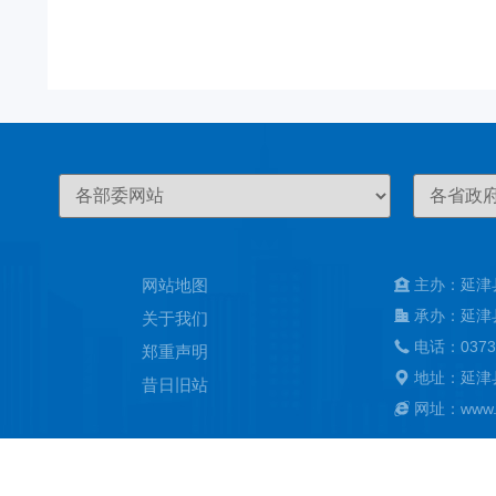
网站地图
主办：延津
承办：延津
关于我们
电话：0373
郑重声明
地址：延津
昔日旧站
网址：www.ya