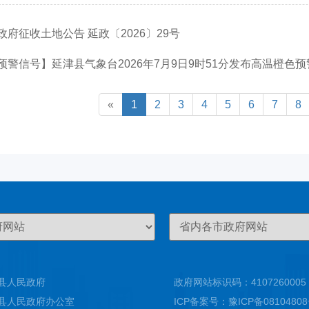
府征收土地公告 延政〔2026〕29号
警信号】延津县气象台2026年7月9日9时51分发布高温橙色
«
1
2
3
4
5
6
7
8
县人民政府
政府网站标识码：4107260005
县人民政府办公室
ICP备案号：
豫ICP备0810480