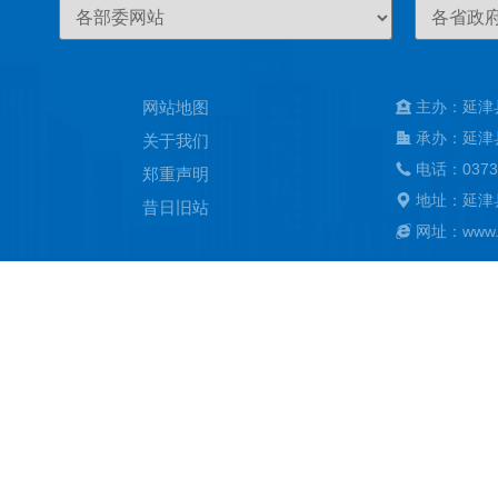
网站地图
主办：延津
承办：延津
关于我们
电话：0373
郑重声明
地址：延津
昔日旧站
网址：www.ya