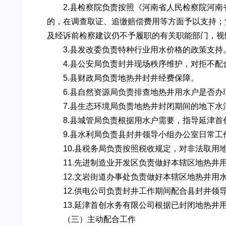
2.县检察院负责按照《河南省人民检察院河
的，在调查取证、追缴赔偿费用等方面予以支持；
及经诉前检察建议仍不予履职的有关职能部门，视
3.县发改委负责特种行业用水价格的政策支持
4.县公安局负责封井现场秩序维护，对拒不
5.县财政局负责地热井封井经费保障。
6.县自然资源局负责排查地热井用水户是否
7.县生态环境局负责地热井封闭期间的地下水
8.县城管局负责根据用水户需要，指导延津
9.县水利局负责县封井领导小组办公室日常
10.县税务局负责按照税收规定，对非法取用
11.先进制造业开发区负责做好本辖区地热
12.文岩街道办事处负责做好本辖区地热井
12.供电公司负责封井工作期间配合县封井领
13.延津首创水务有限公司根据已封闭地热井
（三）主动配合工作