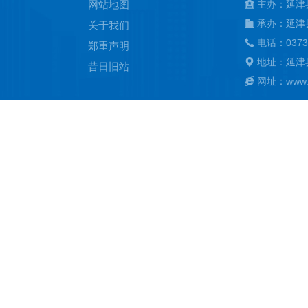
网站地图
主办：延津
承办：延津
关于我们
电话：0373
郑重声明
地址：延津
昔日旧站
网址：www.ya