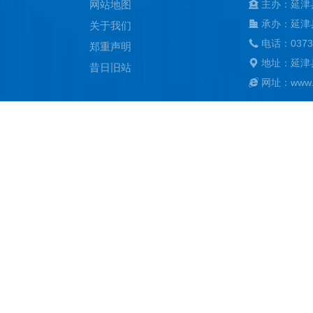
网站地图
主办：延津
承办：延津
关于我们
电话：0373
郑重声明
地址：延津
昔日旧站
网址：www.ya