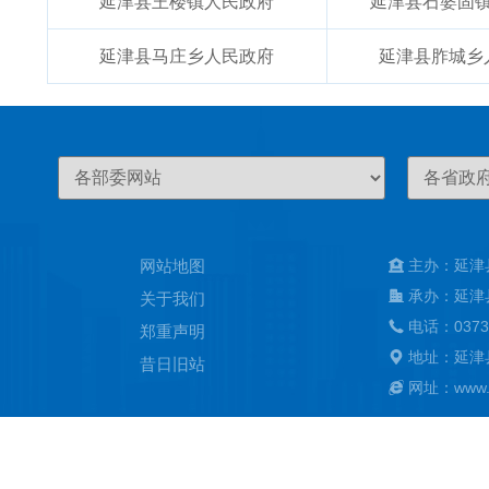
延津县王楼镇人民政府
延津县石婆固
延津县马庄乡人民政府
延津县胙城乡
网站地图
主办：延津
承办：延津
关于我们
电话：0373
郑重声明
地址：延津
昔日旧站
网址：www.ya