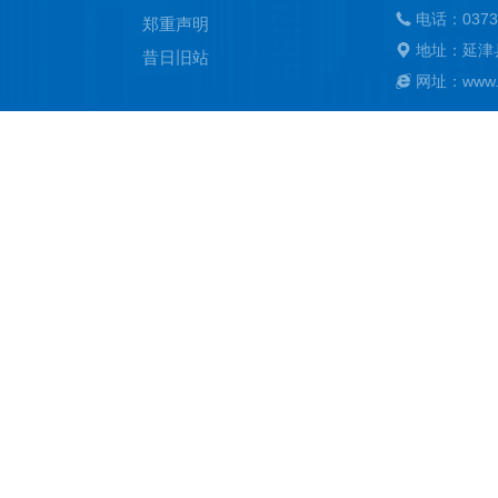
电话：0373
郑重声明
地址：延津
昔日旧站
网址：www.ya