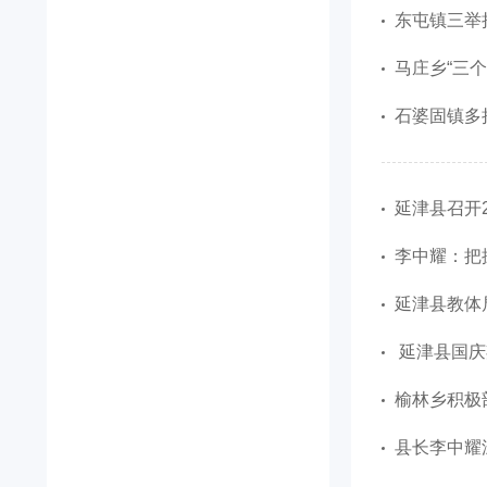
东屯镇三举
马庄乡“三
石婆固镇多
延津县召开
李中耀：把
延津县教体
延津县国庆
榆林乡积极部
县长李中耀