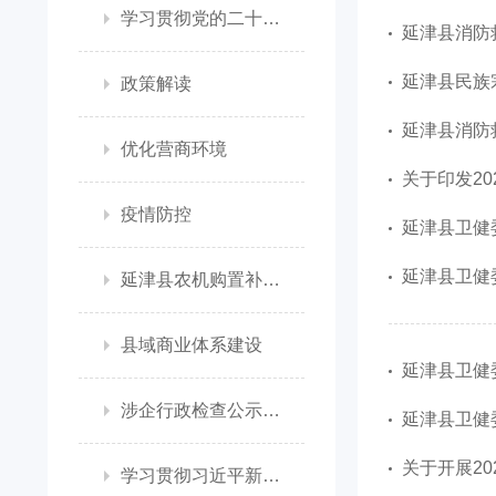
学习贯彻党的二十大精神
延津县消防
延津县民族
政策解读
延津县消防救
优化营商环境
关于印发2
疫情防控
延津县卫健
延津县卫健
延津县农机购置补贴政策信息公开专栏
县域商业体系建设
延津县卫健
涉企行政检查公示专栏
延津县卫健
关于开展20
学习贯彻习近平新时代中国特色社会主义思想