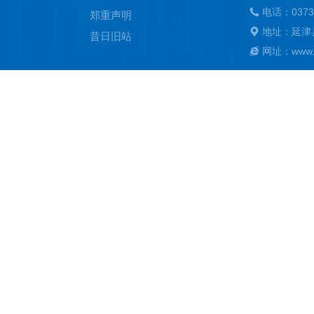
电话：0373
郑重声明
地址：延津
昔日旧站
网址：www.ya